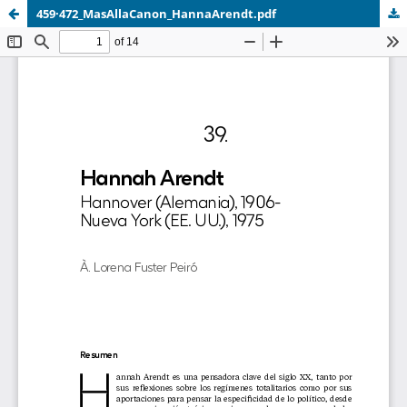
459·472_MasAllaCanon_HannaArendt.pdf