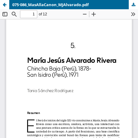
075·086_MasAllaCanon_MJAlvarado.pdf